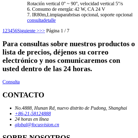
Rotación vertical 0° ~ 90°, velocidad vertical 5°/s
6. Consumo de energía: 42 W, CA 24 V
7. IR80m,
Limpiaparabrisas opcional
, soporte opcional
consulta
detalle
1
2
3
4
5
6
Siguiente >
>>
Página 1 / 7
Para consultas sobre nuestros productos o
lista de precios, déjenos su correo
electrónico y nos comunicaremos con
usted dentro de las 24 horas.
Consulta
CONTACTO
No.4888, Hunan Rd, nuevo distrito de Pudong, Shanghai
+86-21-58124888
24 horas en línea
global@focusvision.cn
SOBRE NOSOTROS