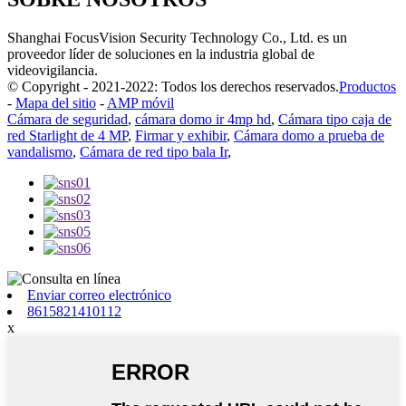
Shanghai FocusVision Security Technology Co., Ltd. es un
proveedor líder de soluciones en la industria global de
videovigilancia.
© Copyright - 2021-2022: Todos los derechos reservados.
Productos
-
Mapa del sitio
-
AMP móvil
Cámara de seguridad
,
cámara domo ir 4mp hd
,
Cámara tipo caja de
red Starlight de 4 MP
,
Firmar y exhibir
,
Cámara domo a prueba de
vandalismo
,
Cámara de red tipo bala Ir
,
Enviar correo electrónico
8615821410112
x