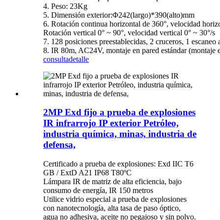
4. Peso: 23Kg
5. Dimensión exterior
:
Φ242(largo)*390(alto)mm
6. Rotación continua horizontal de 360°, velocidad horiz
Rotación vertical 0° ~ 90°, velocidad vertical 0° ~ 30°/s
7. 128 posiciones preestablecidas, 2 cruceros, 1 escaneo
8. IR 80m, AC24V, montaje en pared estándar (montaje e
consulta
detalle
2MP Exd fijo a prueba de explosiones
IR infrarrojo IP exterior Petróleo,
industria química, minas, industria de
defensa,
Certificado a prueba de explosiones: Exd IIC T6
GB / ExtD A21 IP68 T80ºC
Lámpara IR de matriz de alta eficiencia, bajo
consumo de energía, IR 150 metros
Utilice vidrio especial a prueba de explosiones
con nanotecnología, alta tasa de paso óptico,
agua no adhesiva, aceite no pegajoso y sin polvo.