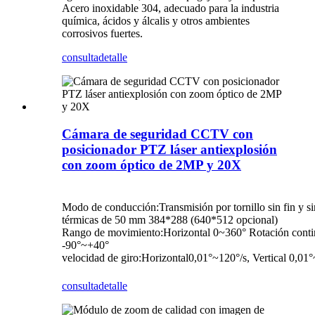
Acero inoxidable 304, adecuado para la industria
química, ácidos y álcalis y otros ambientes
corrosivos fuertes.
consulta
detalle
Cámara de seguridad CCTV con
posicionador PTZ láser antiexplosión
con zoom óptico de 2MP y 20X
Modo de conducción
:
Transmisión por tornillo sin fin y s
térmicas de 50 mm 384*288 (640*512 opcional)
Rango de movimiento
:
Horizontal 0~360° Rotación contin
-90°~+40°
velocidad de giro
:
Horizontal0,01°~120°/s, Vertical 0,01°
consulta
detalle