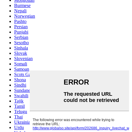
Mongolian
Burmese
Nepali
Norwegian
Pashto
Persian
Punjabi
Serbian
Sesotho
Sinhala
Slovak
Slovenian
Somali
Samoan
Scots Gaelic
Shona
Sindhi
Sundanese
Swahili
Tajik
Tamil
Telugu
Thai
Ukrainian
Urdu