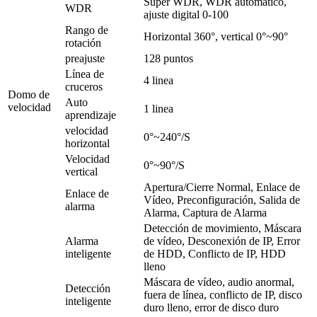
Super WDR, WDR automático,
WDR
ajuste digital 0-100
Rango de
Horizontal 360°, vertical 0°~90°
rotación
preajuste
128 puntos
Línea de
4 linea
cruceros
Domo de
Auto
velocidad
1 linea
aprendizaje
velocidad
0°~240°/S
horizontal
Velocidad
0°~90°/S
vertical
Apertura/Cierre Normal, Enlace de
Enlace de
Vídeo, Preconfiguración, Salida de
alarma
Alarma, Captura de Alarma
Detección de movimiento, Máscara
Alarma
de vídeo, Desconexión de IP, Error
inteligente
de HDD, Conflicto de IP, HDD
lleno
Máscara de vídeo, audio anormal,
Detección
fuera de línea, conflicto de IP, disco
inteligente
duro lleno, error de disco duro