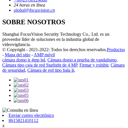
24 horas en línea
global@focusvision.cn
SOBRE NOSOTROS
Shanghai FocusVision Security Technology Co., Ltd. es un
proveedor líder de soluciones en la industria global de
videovigilancia.
© Copyright - 2021-2022: Todos los derechos reservados.
Productos
-
Mapa del sitio
-
AMP móvil
cámara domo ir 4mp hd
,
Cámara domo a prueba de vandalismo
,
Cámara tipo caja de red Starlight de 4 MP
,
Firmar y exhibir
,
Cámara
de seguridad
,
Cámara de red tipo bala Ir
,
Enviar correo electrónico
8615821410112
x