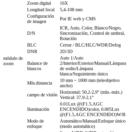
Zoom digital
16X
Longitud focal
5,4-108 mm
Configuración
Por IE web y CMS
de imagen
ICR, Auto, Color, Blanco/Negro,
D/N
Sincronización, Control de umbral,
Rotación
BLC
Cerrar / BLC/HLC/WDR/Defog
DNR
2D/3D
Auto 1/Auto
módulo de
Balance de
2/Interior/Exterior/Manual/Lámpara
zoom
blancos
de sodio/Lámpara
blanca/Seguimiento único
10 mm ~ 1000 mm (teleobjetivo
Mín.distancia
ancho)
Horizontal: 50,2-2,9° (mín.-máx.)
campo de visión
Vertical: 37,9-2,1°
0.01Lux @(F1.5,AGC
Iluminación
ENCENDIDO)color, 0.005Lux
@(F1.5,AGC ENCENDIDO)W/B
Modo de
Automático/Manual/Enfoque único
enfoque
(modo automático)