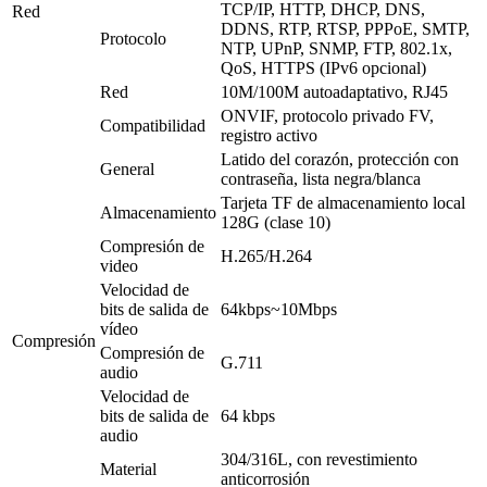
TCP/IP, HTTP, DHCP, DNS,
Red
DDNS, RTP, RTSP, PPPoE, SMTP,
Protocolo
NTP, UPnP, SNMP, FTP, 802.1x,
QoS, HTTPS (IPv6 opcional)
Red
10M/100M autoadaptativo, RJ45
ONVIF, protocolo privado FV,
Compatibilidad
registro activo
Latido del corazón, protección con
General
contraseña, lista negra/blanca
Tarjeta TF de almacenamiento local
Almacenamiento
128G (clase 10)
Compresión de
H.265/H.264
video
Velocidad de
bits de salida de
64kbps~10Mbps
vídeo
Compresión
Compresión de
G.711
audio
Velocidad de
bits de salida de
64 kbps
audio
304/316L, con revestimiento
Material
anticorrosión