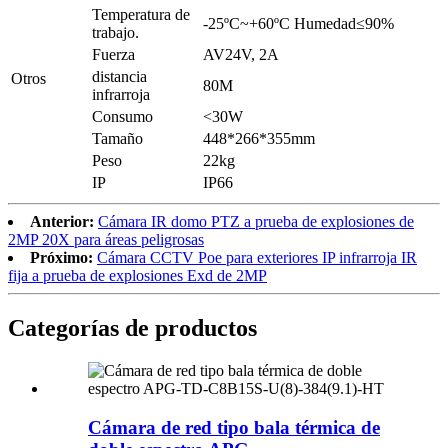
Temperatura de
-25ºC~+60ºC Humedad≤90%
trabajo.
Fuerza
AV24V, 2A
distancia
Otros
80M
infrarroja
Consumo
<30W
Tamaño
448*266*355mm
Peso
22kg
IP
IP66
Anterior:
Cámara IR domo PTZ a prueba de explosiones de
2MP 20X para áreas peligrosas
Próximo:
Cámara CCTV Poe para exteriores IP infrarroja IR
fija a prueba de explosiones Exd de 2MP
Categorías de productos
Cámara de red tipo bala térmica de