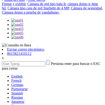
Firmar y exhibir
,
Cámara de red tipo bala Ir
,
cámara domo ir 4mp
hd
,
Cámara tipo caja de red Starlight de 4 MP
,
Cámara de seguridad
,
Cámara domo a prueba de vandalismo
,
Enviar correo electrónico
8615821410112
x
Presiona enter para buscar o ESC
para cerrar
English
French
German
Portuguese
Spanish
Russian
Japanese