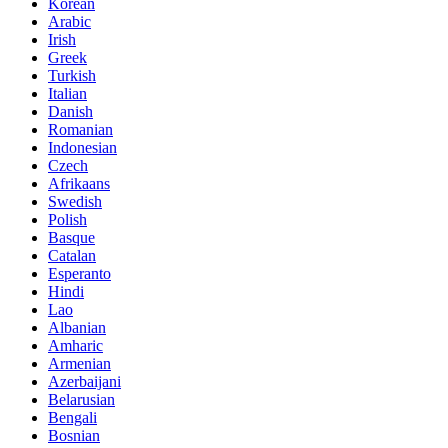
Korean
Arabic
Irish
Greek
Turkish
Italian
Danish
Romanian
Indonesian
Czech
Afrikaans
Swedish
Polish
Basque
Catalan
Esperanto
Hindi
Lao
Albanian
Amharic
Armenian
Azerbaijani
Belarusian
Bengali
Bosnian