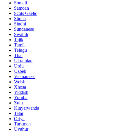
Somali
Samoan
Scots Gaelic
Shona
Sindhi
Sundanese
Swahili
Tajik
Tamil
Telugu
Thai
Ukrainian
Urdu
Uzbek
Vietnamese
Welsh
Xhosa
Yiddish
Yoruba
Zulu
Kinyarwanda
Tatar
Oriya
Turkmen
Uyghur