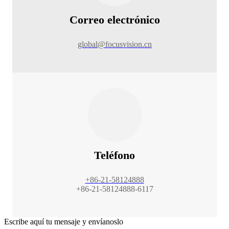
Correo electrónico
global@focusvision.cn
Teléfono
+86-21-58124888
+86-21-58124888-6117
Escribe aquí tu mensaje y envíanoslo