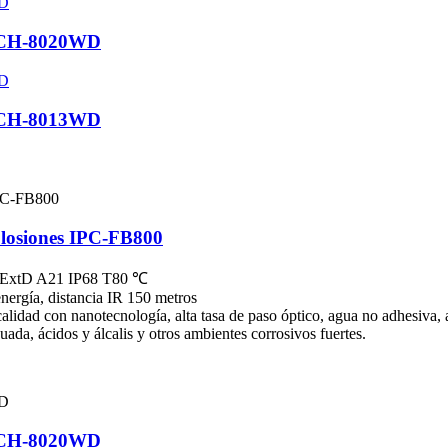
G-CH-8020WD
G-CH-8013WD
xplosiones IPC-FB800
 / ExtD A21 IP68 T80 ℃
nergía, distancia IR 150 metros
calidad con nanotecnología, alta tasa de paso óptico, agua no adhesiva, 
ada, ácidos y álcalis y otros ambientes corrosivos fuertes.
G-CH-8020WD