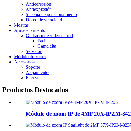
Anticorrosión
Antiexplosión
Sistema de posicionamiento
Domo de velocidad
Mostrar
Almacenamiento
Grabador de vídeo en red
Fácil
Gama alta
Servidor
Módulo de zoom
Accesorios
Soporte
Alojamiento
Fuerza
Productos Destacados
Módulo de zoom IP de 4MP 20X-IPZM-84