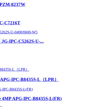
X-IPZM-8237W
PC-C7216T
M JG-IPC-C5262S-U-...
 4MP APG-IPC-B8435S-L（LPR）
 de 4MP APG-IPC-B8435S-L(FR)