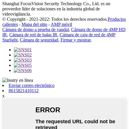
Shanghai FocusVision Security Technology Co., Ltd. es un
proveedor líder de soluciones en la industria global de
videovigilancia.
© Copyright - 2021-2022: Todos los derechos reservados.
Productos
calientes
-
Mapa del sitio
-
AMP móvil
Cámara de domo a prueba de vandal
,
Cámara de domo de 4MP HD
IR
,
Cámara de red de balas IR
,
Cámara de caja de red de 4MP
Starlight
,
Cámara de seguridad
,
Firmar y mostrar
,
Enviar correo electrónico
8615821410112
x