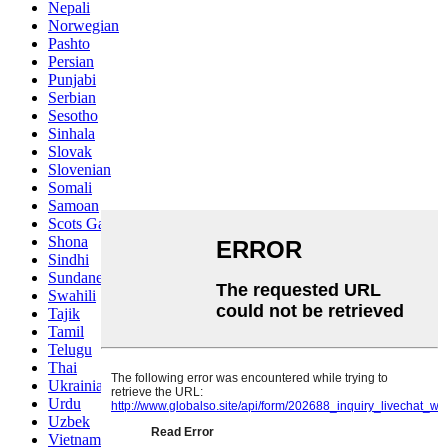
Nepali
Norwegian
Pashto
Persian
Punjabi
Serbian
Sesotho
Sinhala
Slovak
Slovenian
Somali
Samoan
Scots Gaelic
Shona
Sindhi
Sundanese
Swahili
Tajik
Tamil
Telugu
Thai
Ukrainian
Urdu
Uzbek
Vietnamese