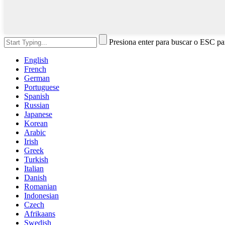
Presiona enter para buscar o ESC par
English
French
German
Portuguese
Spanish
Russian
Japanese
Korean
Arabic
Irish
Greek
Turkish
Italian
Danish
Romanian
Indonesian
Czech
Afrikaans
Swedish