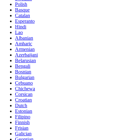
Polish
Basque
Catalan
Esperanto
Hindi
Lao
Albanian
Amharic
Armenian
Azerbaijani
Belarusian
Bengali
Bosnian
Bulgarian
Cebuano
Chichewa
Corsican
Croatian
Dutch
Estonian
Filipino
Finnish
Frisian
Galician
Georgian