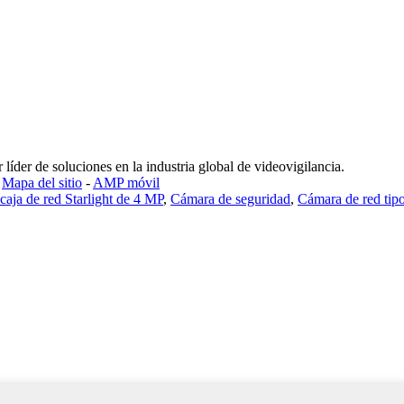
der de soluciones en la industria global de videovigilancia.
-
Mapa del sitio
-
AMP móvil
caja de red Starlight de 4 MP
,
Cámara de seguridad
,
Cámara de red tipo