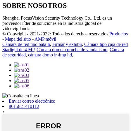
SOBRE NOSOTROS
Shanghai FocusVision Security Technology Co., Ltd. es un
proveedor líder de soluciones en la industria global de
videovigilancia.
© Copyright - 2021-2022: Todos los derechos reservados.
Productos
-
Mapa del sitio
-
AMP móvil
Cámara de red tipo bala Ir
,
Firmar y exhibir
,
Cámara tipo caja de red
Starlight de 4 MP
,
Cámara domo a prueba de vandalismo
,
Cámara
de seguridad
,
cámara domo ir 4mp hd
,
Enviar correo electrónico
8615821410112
x