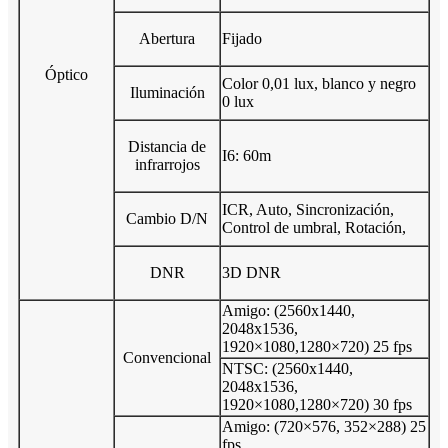
Abertura
Fijado
Óptico
Color 0,01 lux, blanco y negro
Iluminación
0 lux
Distancia de
I6: 60m
infrarrojos
ICR, Auto, Sincronización,
Cambio D/N
Control de umbral, Rotación,
DNR
3D DNR
Amigo: (2560x1440,
2048x1536,
1920×1080,1280×720) 25 fps
Convencional
NTSC: (2560x1440,
2048x1536,
1920×1080,1280×720) 30 fps
Amigo: (720×576, 352×288) 25
fps